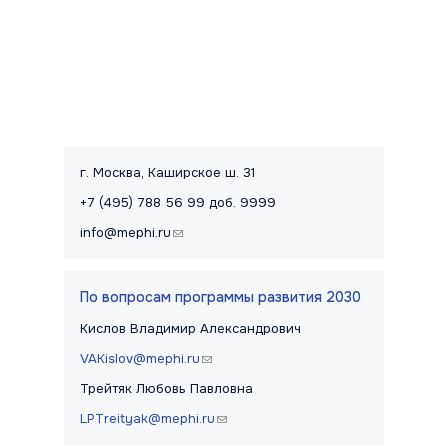
Контакты и правовая информац
г. Москва, Каширское ш. 31
+7 (495) 788 56 99 доб. 9999
info@mephi.ru
(link sends e-mail)
По вопросам программы развития 2030
Кислов Владимир Александрович
VAKislov@mephi.ru
(link sends e-mail)
Трейтяк Любовь Павловна
LPTreityak@mephi.ru
(link sends e-mail)