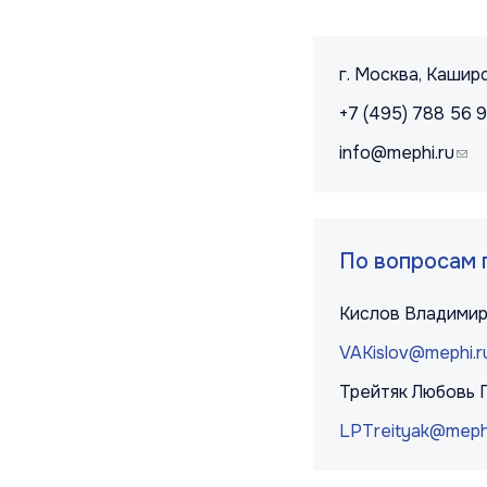
Контакты и 
г. Москва, Каширс
+7 (495) 788 56 
info@mephi.ru
(lin
По вопросам 
Кислов Владимир
VAKislov@mephi.r
Трейтяк Любовь 
LPTreityak@mephi