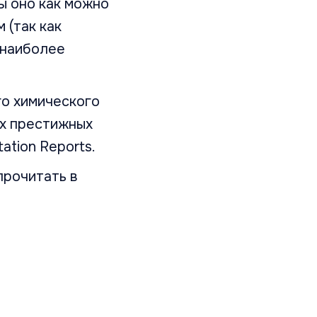
ы оно как можно
 (так как
 наиболее
о химического
ых престижных
ation Reports.
прочитать в