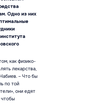
средства
ам. Одно из них
оптимальные
удники
 института
овского
том, как физико-
лять лекарства,
абиев. – Что бы
ль по той
тели», они едят
, чтобы