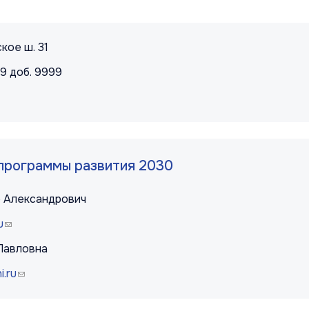
правовая информация
кое ш. 31
99 доб. 9999
k sends e-mail)
программы развития 2030
 Александрович
u
(link sends e-mail)
Павловна
.ru
(link sends e-mail)