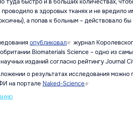
о туда быстро и в больших количествах, чтоб
проводило в здоровых тканях и не вредило им
оксичны), а попав к больным – действовало бы
ледования
опубликовал
(link is external)
журнал Королевског
британии Biomaterials Science – одно из сам
аучных изданий согласно рейтингу Journal Cit
зложении о результатах исследования можно 
ФИ на портале
Naked-Science
(link is external)
АВНУЮ