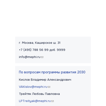
Контакты и правовая информац
г. Москва, Каширское ш. 31
+7 (495) 788 56 99 доб. 9999
info@mephi.ru
(link sends e-mail)
По вопросам программы развития 2030
Кислов Владимир Александрович
VAKislov@mephi.ru
(link sends e-mail)
Трейтяк Любовь Павловна
LPTreityak@mephi.ru
(link sends e-mail)