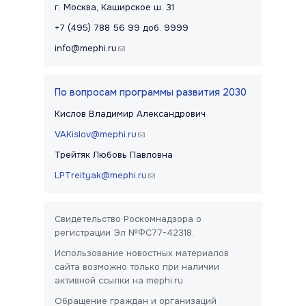
г. Москва, Каширское ш. 31
+7 (495) 788 56 99 доб. 9999
info@mephi.ru
(link sends e-mail)
По вопросам программы развития 2030
Кислов Владимир Александрович
VAKislov@mephi.ru
(link sends e-mail)
Трейтяк Любовь Павловна
LPTreityak@mephi.ru
(link sends e-mail)
Свидетельство Роскомнадзора о
регистрации Эл №ФС77-42318.
Использование новостных материалов
сайта возможно только при наличии
активной ссылки на mephi.ru.
Обращение граждан и организаций