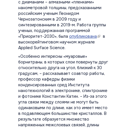
с диаманами – алмазными «пленками»
нанометровой толщины, предсказанными
российским ученым Леонидом
Чернозатонским в 2009 году и
синтезированными в 2019-м. Работа группы
ученых, поддержанная программой
«Приоритет-2030», была
опубликована
(link is
в
высокорейтинговом научном журнале
external)
Applied Surface Science.
«Особенно интересны «муаровые»
борнитраны, в которых слои повернуты друг
относительно друга на угол, близкий к 30
градусам, – рассказывает соавтор работы,
профессор кафедры физики
конденсированных сред Института
нанотехнологий в электронике, спинтронике
и фотонике Константин Катин. – Из-за этого
угла связи между слоями не могут быть
одинаковыми по длине, как это имеет место
в подавляющем большинстве кристаллов. В
результате образуется множество
напряженных межслоевых связей, длины