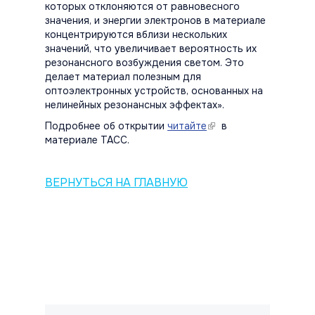
которых отклоняются от равновесного
значения, и энергии электронов в материале
концентрируются вблизи нескольких
значений, что увеличивает вероятность их
резонансного возбуждения светом. Это
делает материал полезным для
оптоэлектронных устройств, основанных на
нелинейных резонансных эффектах».
Подробнее об открытии
читайте
(link is
в
материале ТАСС.
external)
ВЕРНУТЬСЯ НА ГЛАВНУЮ
Контакты и правовая информац