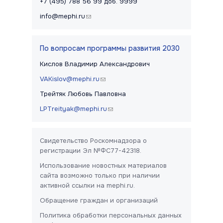
+7 (495) 788 56 99 доб. 9999
info@mephi.ru
(link sends e-mail)
По вопросам программы развития 2030
Кислов Владимир Александрович
VAKislov@mephi.ru
(link sends e-mail)
Трейтяк Любовь Павловна
LPTreityak@mephi.ru
(link sends e-mail)
Свидетельство Роскомнадзора о
регистрации Эл №ФС77-42318.
Использование новостных материалов
сайта возможно только при наличии
активной ссылки на mephi.ru.
Обращение граждан и организаций
Политика обработки персональных данных