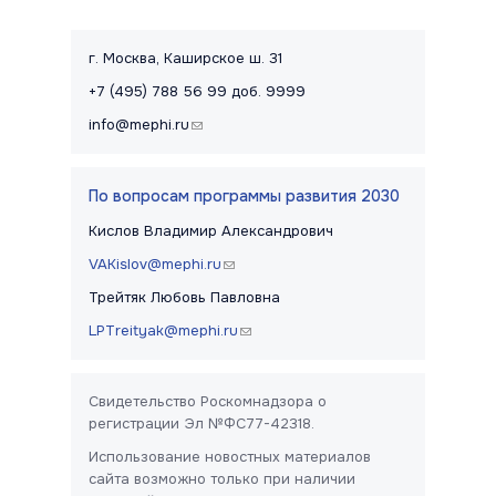
Контакты и правовая информац
г. Москва, Каширское ш. 31
+7 (495) 788 56 99 доб. 9999
info@mephi.ru
(link sends e-mail)
По вопросам программы развития 2030
Кислов Владимир Александрович
VAKislov@mephi.ru
(link sends e-mail)
Трейтяк Любовь Павловна
LPTreityak@mephi.ru
(link sends e-mail)
Свидетельство Роскомнадзора о
регистрации Эл №ФС77-42318.
Использование новостных материалов
сайта возможно только при наличии