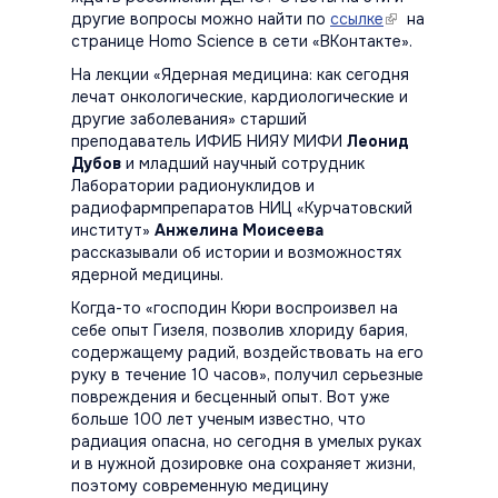
другие вопросы можно найти по
ссылке
(link is
на
странице Homo Science в сети «ВКонтакте».
external)
На лекции «Ядерная медицина: как сегодня
лечат онкологические, кардиологические и
другие заболевания» старший
преподаватель ИФИБ НИЯУ МИФИ
Леонид
Дубов
и младший научный сотрудник
Лаборатории радионуклидов и
радиофармпрепаратов НИЦ «Курчатовский
институт»
Анжелина Моисеева
рассказывали об истории и возможностях
ядерной медицины.
Когда-то «господин Кюри воспроизвел на
себе опыт Гизеля, позволив хлориду бария,
содержащему радий, воздействовать на его
руку в течение 10 часов», получил серьезные
повреждения и бесценный опыт. Вот уже
больше 100 лет ученым известно, что
радиация опасна, но сегодня в умелых руках
и в нужной дозировке она сохраняет жизни,
поэтому современную медицину