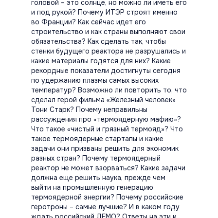
головой – это солнце, но можно ли иметь его
и под рукой? Почему ИТЭР строят именно
во Франции? Как сейчас идет его
строительство и как страны выполняют свои
обязательства? Как сделать так, чтобы
стенки будущего реактора не разрушались и
какие материалы годятся для них? Какие
рекордные показатели достигнуты сегодня
по удержанию плазмы самых высоких
температур? Возможно ли повторить то, что
сделал герой фильма «Железный человек»
Тони Старк? Почему неправильны
рассуждения про «термоядерную мафию»?
Что такое «чистый и грязный термояд»? Что
такое термоядерные стартапы и какие
задачи они призваны решить для экономик
разных стран? Почему термоядерный
реактор не может взорваться? Какие задачи
должна еще решить наука, прежде чем
выйти на промышленную генерацию
термоядерной энергии? Почему российские
геротроны – самые лучшие? И в каком году
ждать российский ДЕМО? Ответы на эти и