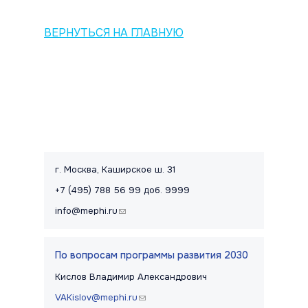
ВЕРНУТЬСЯ НА ГЛАВНУЮ
Контакты и правовая информац
г. Москва, Каширское ш. 31
+7 (495) 788 56 99 доб. 9999
info@mephi.ru
(link sends e-mail)
По вопросам программы развития 2030
Кислов Владимир Александрович
VAKislov@mephi.ru
(link sends e-mail)