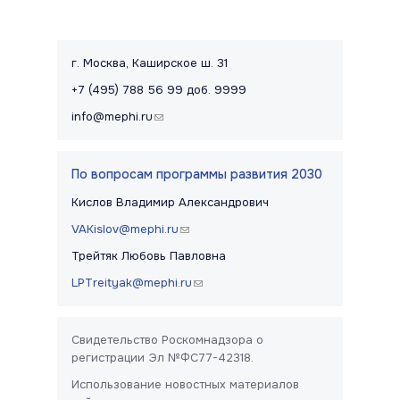
Контакты и правовая информац
г. Москва, Каширское ш. 31
+7 (495) 788 56 99 доб. 9999
info@mephi.ru
(link sends e-mail)
По вопросам программы развития 2030
Кислов Владимир Александрович
VAKislov@mephi.ru
(link sends e-mail)
Трейтяк Любовь Павловна
LPTreityak@mephi.ru
(link sends e-mail)
Свидетельство Роскомнадзора о
регистрации Эл №ФС77-42318.
Использование новостных материалов