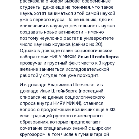
рассказала о новом вызове: современные
студенты, даже еще не понимая, что такое
наука, хотят заниматься этой самой наукой
уже с первого курса. По ее мнению, для их
вовлечения в научную деятельность нужно
создавать новые активности – именно
поэтому неуклонно растет в университете
число научных кружков (сейчас их 20).
Однако в докладе главы социологической
лаборатории НИЯУ МИФИ
Ильи Штейнберга
прозвучал и грустный факт: часто к 3 курсу
желание заниматься исследовательской
работой у студентов уже проходит.
И в докладе Владимира Шевченко, и в
докладе Ильи Штейнберга (последний
опирался на данные социологического
опроса внутри НИЯУ МИФИ), ставился
вопрос о продолжении возникших еще в XIX
веке традиций русского инженерного
образования, которые предполагают
сочетание специальных знаний с широким
кругозором, в том числе в гуманитарной