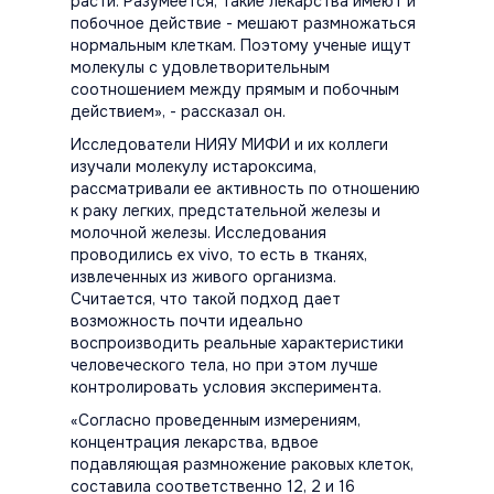
расти. Разумеется, такие лекарства имеют и
побочное действие - мешают размножаться
нормальным клеткам. Поэтому ученые ищут
молекулы с удовлетворительным
соотношением между прямым и побочным
действием»,
- рассказал он.
Исследователи НИЯУ МИФИ и их коллеги
изучали молекулу истароксима,
рассматривали ее активность по отношению
к раку легких, предстательной железы и
молочной железы. Исследования
проводились
ex vivo
, то есть в тканях,
извлеченных из живого организма.
Считается, что такой подход дает
возможность почти идеально
воспроизводить реальные характеристики
человеческого тела, но при этом лучше
контролировать условия эксперимента.
«Согласно проведенным измерениям,
концентрация лекарства, вдвое
подавляющая размножение раковых клеток,
составила соответственно 12, 2 и 16