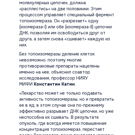
молекулярных цепочек, должна
«расплестись» на две половинки. Этим
процессом управляет специальный фермент
топоизомераза. Он «разрезает» одну
(изомераза-I) или обе (изомераза-II) цепочки
ДНК, позволяя им освободиться друг от
друга, а затем снова «сшивает» каждую из
них.
Без топоизомеразы деление клеток
невозможно, поэтому многие
противораковые препараты нацелены
именно на нее, объяснил соавтор
исследования, профессор НИЯУ
МИФИ
Константин Катин
.
«Лекарство может не только подавить
активность топоизомеразы, но и превратить
ее в яд: в этом случае она по-прежнему
эффективно разрывает ДНК цепочки, но уже
неспособна их сшивать. В результате
опухоль, где всегда имеется повышенная
концентрация топоизомераз, перестает