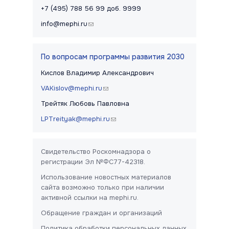
+7 (495) 788 56 99 доб. 9999
info@mephi.ru
(link sends e-mail)
По вопросам программы развития 2030
Кислов Владимир Александрович
VAKislov@mephi.ru
(link sends e-mail)
Трейтяк Любовь Павловна
LPTreityak@mephi.ru
(link sends e-mail)
Свидетельство Роскомнадзора о
регистрации Эл №ФС77-42318.
Использование новостных материалов
сайта возможно только при наличии
активной ссылки на mephi.ru.
Обращение граждан и организаций
Политика обработки персональных данных