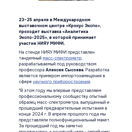
23–25 апреля в Международном
выставочном центре «Крокус Экспо»,
проходит выставка
«Аналитика
Экспо-2025»
, в которой принимает
участие НИЯУ МИФИ.
На стенде НИЯУ МИФИ представлен
тандемный
масс-спектрометр
,
разрабатываемый под руководством
профессора
Алексея Сысоева
. Разработка
является примером импортозамещения в
сфере
научного приборостроения
.
"В этом году мы впервые представляем
профессиональному сообществу опытный
образец масс-спектрометра, выпущенный и
прошедший предварительные испытания в
конце 2024 г. В апреле прошлого года мы
представляли полнофункциональный макет.
За прошедший год мы заметно
продвинулись к основной цели - серийному