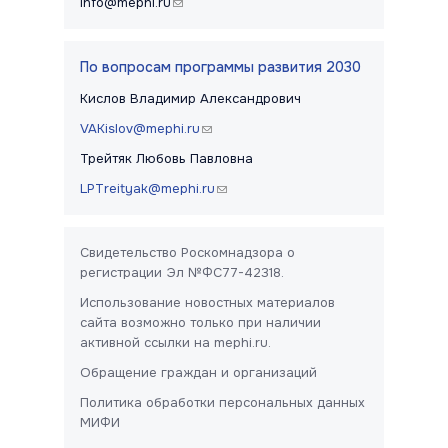
info@mephi.ru
(link sends e-mail)
По вопросам программы развития 2030
Кислов Владимир Александрович
VAKislov@mephi.ru
(link sends e-mail)
Трейтяк Любовь Павловна
LPTreityak@mephi.ru
(link sends e-mail)
Свидетельство Роскомнадзора о
регистрации Эл №ФС77-42318.
Использование новостных материалов
сайта возможно только при наличии
активной ссылки на mephi.ru.
Обращение граждан и организаций
Политика обработки персональных данных
МИФИ