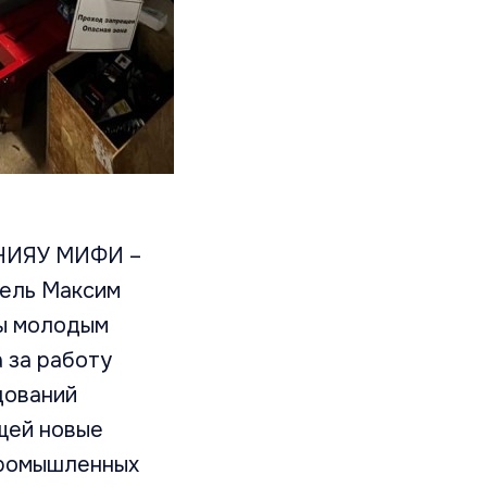
 НИЯУ МИФИ –
тель Максим
вы молодым
 за работу
дований
щей новые
промышленных