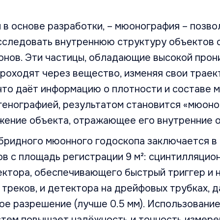
в основе разработки, – мюонография – позво
сследовать внутреннюю структуру объектов 
онов. Эти частицы, обладающие высокой про
роходят через вещество, изменяя свои траек
что даёт информацию о плотности и составе 
генографией, результатом становится «мюоно
жение объекта, отражающее его внутренние 
ибридного мюонного годоскопа заключается в
в с площадь регистрации 9 м²: сцинтилляцио
ектора, обеспечивающего быстрый триггер и
треков, и детектора на дрейфовых трубках, 
е разрешение (лучше 0.5 мм). Использование
тем повышает надёжность и точность измерен