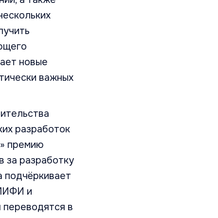
нескольких
лучить
ющего
вает новые
итически важных
вительства
ких разработок
е» премию
в за разработку
а подчёркивает
МИФИ и
 переводятся в