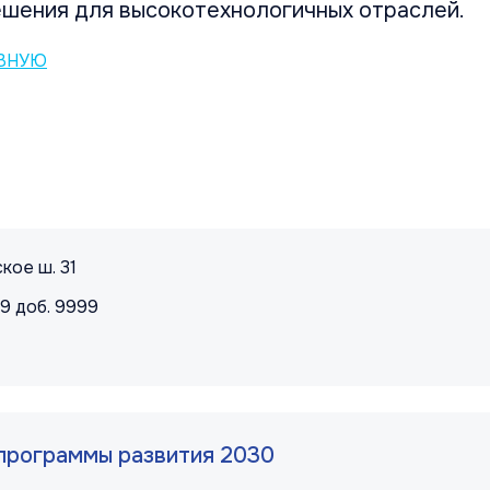
ешения для высокотехнологичных отраслей.
АВНУЮ
правовая информация
кое ш. 31
99 доб. 9999
k sends e-mail)
программы развития 2030