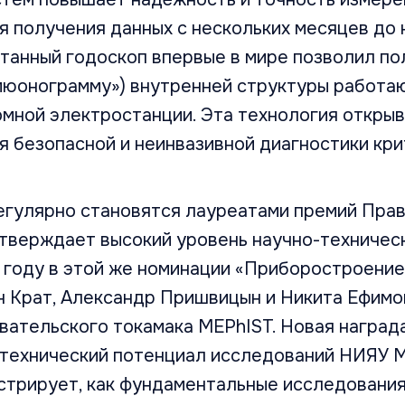
 получения данных с нескольких месяцев до 
танный годоскоп впервые в мире позволил по
мюонограмму») внутренней структуры работа
омной электростанции. Эта технология откры
я безопасной и неинвазивной диагностики кр
гулярно становятся лауреатами премий Пра
дтверждает высокий уровень научно-техничес
22 году в этой же номинации «Приборостроени
н Крат, Александр Пришвицын и Никита Ефимо
вательского токамака MEPhIST. Новая наград
-технический потенциал исследований НИЯУ 
стрирует, как фундаментальные исследования