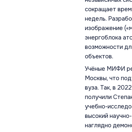
сокращает время
недель. Разрабо
изображение («
энергоблока ат
возможности дл
объектов.
Учёные МИФИ ре
Москвы, что по
вуза. Так, в 20
получили Степа
учебно-исследо
высокий научно
наглядно демон