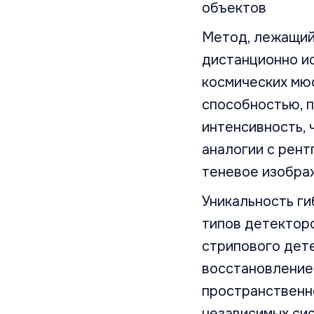
объектов
Метод, лежащий 
дистанционно и
космических мю
способностью, п
интенсивность, 
аналогии с рент
теневое изобра
Уникальность г
типов детекторо
стрипового дет
восстановление 
пространственно
независимых сис