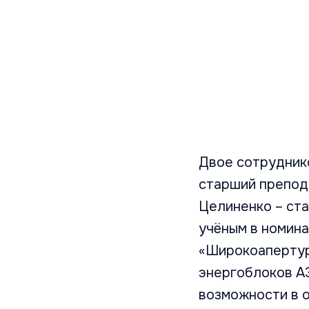
Двое сотрудник
старший препод
Целиненко – ст
учёным в номин
«Широкоапертур
энергоблоков А
возможности в 