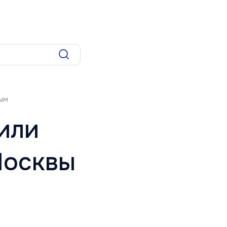
оиска
ым
или
Москвы