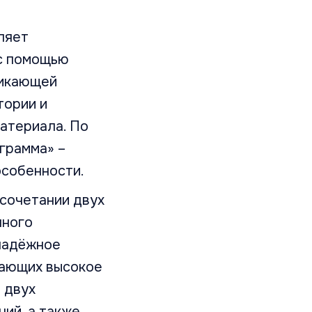
ляет
с помощью
никающей
тории и
материала. По
грамма» –
особенности.
 сочетании двух
нного
 надёжное
дающих высокое
 двух
ий, а также