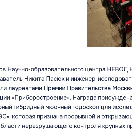
ов Научно-образовательного центра НЕВОД
аватель Никита Пасюк и инженер-исследова
али лауреатами Премии Правительства Моск
ации «Приборостроение». Награда присуждена
ный гибридный мюонный годоскоп для иссле
ЭС», которая признана прорывной и открываю
области неразрушающего контроля крупных 