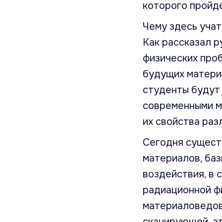
которого пройде
Чему здесь учат
Как рассказал 
физических про
будущих материа
студенты будут
современными м
их свойства ра
Сегодня сущест
материалов, ба
воздействия, в 
радиационной фи
материаловедов
сканирующей, а