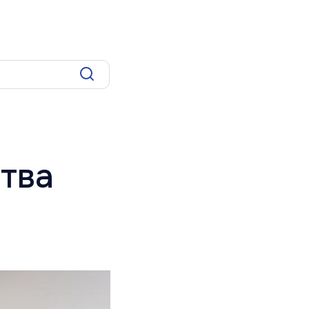
оиска
тва