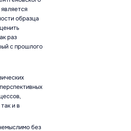
 является
ности образца
оценить
ак раз
рый с прошлого
зических
 перспективных
цессов,
так и в
немыслимо без