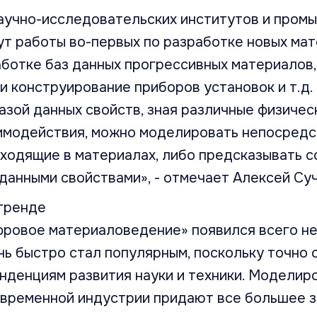
аучно-исследовательских институтов и пром
т работы во-первых по разработке новых мате
аботке баз данных прогрессивных материалов
и конструирование приборов установок и т.д.
зой данных свойств, зная различные физичес
имодействия, можно моделировать непосредс
ходящие в материалах, либо предсказывать с
данными свойствами», - отмечает Алексей Суч
тренде
фровое материаловедение» появился всего не
ень быстро стал популярным, поскольку точно
нденциям развития науки и техники. Моделир
овременной индустрии придают все большее з