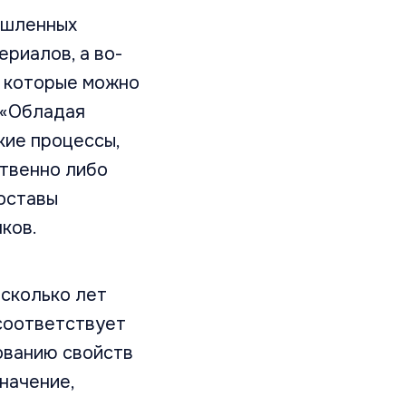
ышленных
риалов, а во-
, которые можно
 «Обладая
кие процессы,
твенно либо
оставы
ков.
сколько лет
 соответствует
ованию свойств
начение,