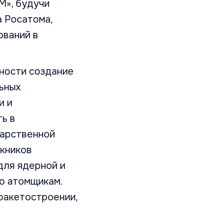
М», будучи
 Росатома,
ований в
нности создание
ьных
и и
ь в
дарственной
скников
для ядерной и
о атомщикам.
ракетостроении,