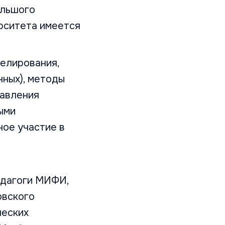
ольшого
рситета имеется
елирования,
нных), методы
равления
ыми
ное участие в
едагоги МИФИ,
овского
ческих