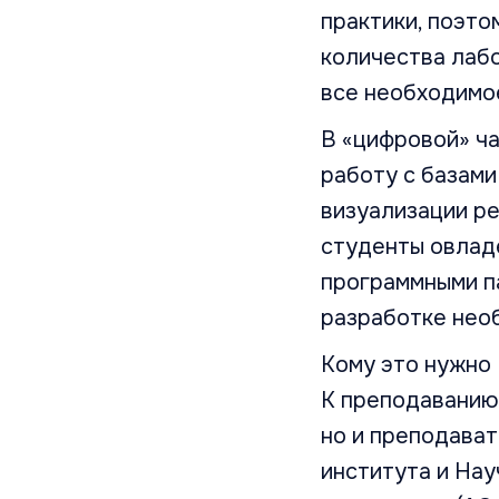
практики, поэт
количества лабо
все необходимо
В «цифровой» ч
работу с базами
визуализации ре
студенты овлад
программными па
разработке нео
Кому это нужно
К преподаванию
но и преподават
института и На