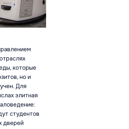
правлением
 отраслях
еды, которые
зитов, но и
учен. Для
ыслах элитная
иаловедение:
ждут студентов
х дверей