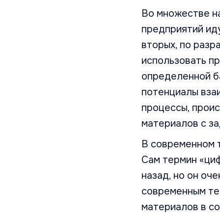
Во множестве н
предприятий иду
вторых, по разр
использовать пр
определенной ба
потенциалы вза
процессы, проис
материалов с за
В современном 
Сам термин «ци
назад, но он оч
современным те
материалов в с