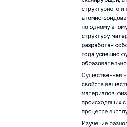
структурного и
атомно-зондовая
по одному атому
структуру матер
разработан собс
года успешно фу
образовательно
Существенная ч
свойств веществ
материалов, физ
происходящих с 
процессе экспл
Изучение разно