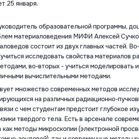
т 25 января.
руководитель образовательной программы, до
блем материаловедения МИФИ Алексей Сучко
ловедов состоит из двух главных частей. Во
 учиться исследовать свойства материалов р
етодами, во-вторых - учиться моделировать 
зличными вычислительными методами.
вует множество современных методов иссле
зирующихся на различных радиационно-пучко
связи с чем студентам предстоит глубокое из
зики твердого тела. Есть в арсенале соврем
 как методы микроскопии (электронной прос
томно-зондовой), так и современные методы 