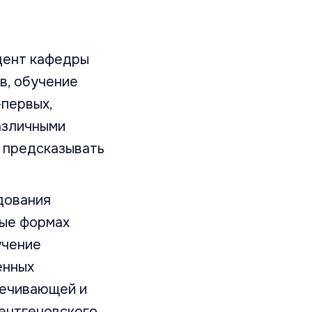
цент кафедры
в, обучение
-первых,
азличными
и предсказывать
дования
вые формах
учение
енных
вечивающей и
рентгеновского