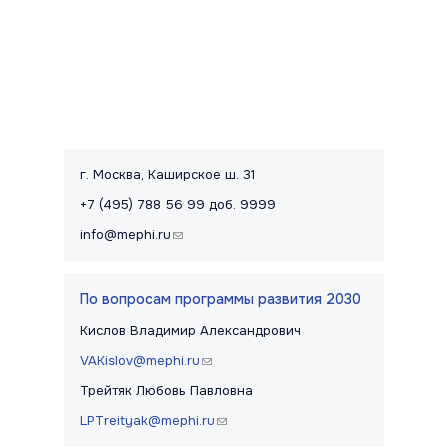
Контакты и правовая информац
г. Москва, Каширское ш. 31
+7 (495) 788 56 99 доб. 9999
info@mephi.ru
(link sends e-mail)
По вопросам программы развития 2030
Кислов Владимир Александрович
VAKislov@mephi.ru
(link sends e-mail)
Трейтяк Любовь Павловна
LPTreityak@mephi.ru
(link sends e-mail)