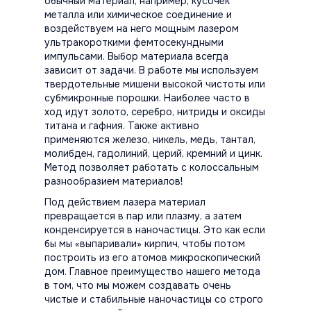
обычный материал, например, кусочек
металла или химическое соединение и
воздействуем на него мощным лазером
ультракороткими фемтосекундными
импульсами. Выбор материала всегда
зависит от задачи. В работе мы используем
твердотельные мишени высокой чистоты или
субмикронные порошки. Наиболее часто в
ход идут золото, серебро, нитриды и оксиды
титана и гафния. Также активно
применяются железо, никель, медь, тантал,
молибден, гадолиний, церий, кремний и цинк.
Метод позволяет работать с колоссальным
разнообразием материалов!
Под действием лазера материал
превращается в пар или плазму, а затем
конденсируется в наночастицы. Это как если
бы мы «выпаривали» кирпич, чтобы потом
построить из его атомов микроскопический
дом. Главное преимущество нашего метода
в том, что мы можем создавать очень
чистые и стабильные наночастицы со строго