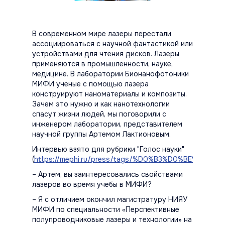
В современном мире лазеры перестали
ассоциироваться с научной фантастикой или
устройствами для чтения дисков. Лазеры
применяются в промышленности, науке,
медицине. В лаборатории Бионанофотоники
МИФИ ученые с помощью лазера
конструируют наноматериалы и композиты.
Зачем это нужно и как нанотехнологии
спасут жизни людей, мы поговорили с
инженером лаборатории, представителем
научной группы Артемом Лактионовым.
Интервью взято для рубрики "Голос науки"
(
https://mephi.ru/press/tags/%D0%B3%D0%BE%D0%
– Артем, вы заинтересовались свойствами
лазеров во время учебы в МИФИ?
– Я с отличием окончил магистратуру НИЯУ
МИФИ по специальности «Перспективные
полупроводниковые лазеры и технологии» на