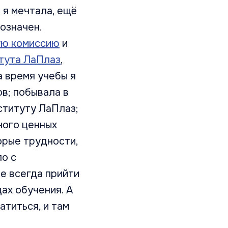
 я мечтала, ещё
означен.
ю комиссию
и
тута ЛаПлаз
,
а время учебы я
ов; побывала в
ституту ЛаПлаз;
ного ценных
орые трудности,
о с
е всегда прийти
ах обучения. А
титься, и там