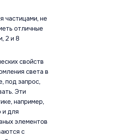
я частицами, не
иметь отличные
, 2 и 8
еских свойств
омления света в
, под запрос,
ать. Эти
ике, например,
о и для
ивных элементов
ваются с