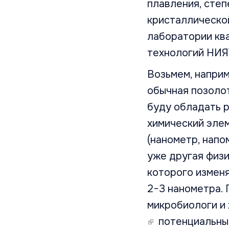
плавления, сте
кристаллической
лаборатории кв
технологий НИ
Возьмем, наприм
обычная позолот
буду обладать р
химический эле
(нанометр, напо
уже другая физи
которого изменя
2−3 нанометра.
микробиологи и 
(link is external)
потенциальным