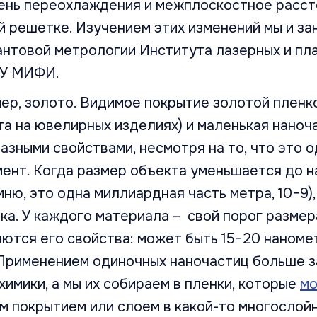
пень переохлаждения и межплоскостное расст
 решетке. Изучением этих изменений мы и за
антовой метрологии Института лазерных и пл
ЯУ МИФИ.
ер, золото. Видимое покрытие золотой пленко
а на ювелирных изделиях) и маленькая наноч
азными свойствами, несмотря на то, что это о
мент. Когда размер объекта уменьшается до 
мню, это одна миллиардная часть метра, 10−9)
ка. У каждого материала – свой порог размер
ются его свойства: может быть 15−20 наномет
 Применением одиночных наночастиц больше 
химики, а мы их собираем в пленки, которые
мо
 покрытием или слоем в какой-то многослой