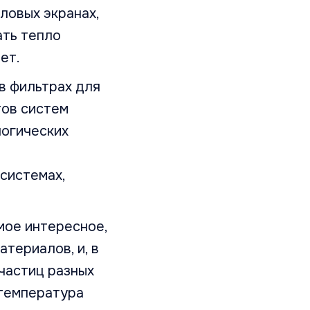
ловых экранах,
ать тепло
ет.
в фильтрах для
тов систем
логических
системах,
ое интересное,
атериалов, и, в
 частиц разных
 температура