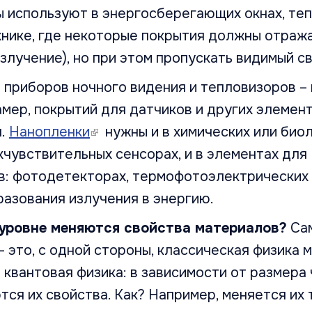
 используют в энергосберегающих окнах, теп
хнике, где некоторые покрытия должны отраж
злучение), но при этом пропускать видимый св
 приборов ночного видения и тепловизоров – 
мер, покрытий для датчиков и других элемен
я.
Нанопленки
(link is external)
нужны и в химических или био
хчувствительных сенсорах, и в элементах для
в: фотодетекторах, термофотоэлектрических 
азования излучения в энергию.
оуровне меняются свойства материалов?
Сам
– это, с одной стороны, классическая физика м
 квантовая физика: в зависимости от размера
ся их свойства. Как? Например, меняется их