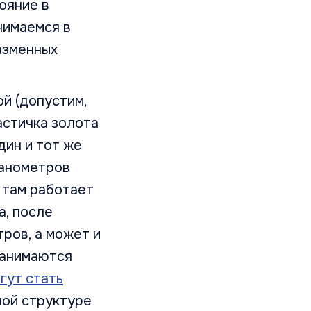
ояние в
нимаемся в
азменных
й (допустим,
астичка золота
дин и тот же
нанометров
, там работает
а, после
ров, а может и
занимаются
гут стать
ной структуре