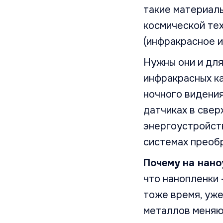
такие материалы
космической те
(инфракрасное и
Нужны они и для
инфракрасных ка
ночного видени
датчиках в свер
энергоустройст
системах преобр
Почему на нан
что нанопленки 
тоже время, уже
металлов меняют