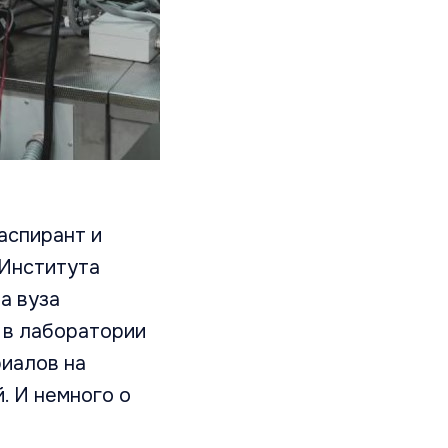
аспирант и
 Института
а вуза
 в лаборатории
риалов на
. И немного о