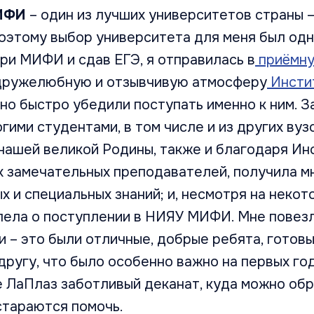
МИФИ
– один из лучших университетов страны –
поэтому выбор университета для меня был одн
ри МИФИ и сдав ЕГЭ, я отправилась в
приёмну
 дружелюбную и отзывчивую атмосферу
Инсти
но быстро убедили поступать именно к ним. З
гими студентами, в том числе и из других вуз
нашей великой Родины, также и благодаря Ин
х замечательных преподавателей, получила м
 и специальных знаний; и, несмотря на некот
лела о поступлении в НИЯУ МИФИ. Мне повезл
 – это были отличные, добрые ребята, готовы
другу, что было особенно важно на первых год
 ЛаПлаз заботливый деканат, куда можно обра
стараются помочь.