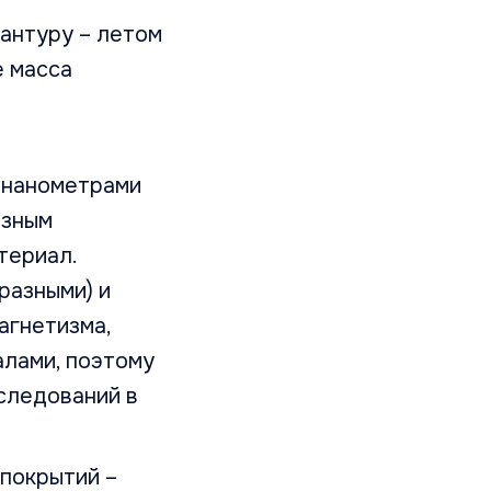
антуру – летом
е масса
 нанометрами
азным
териал.
разными) и
агнетизма,
алами, поэтому
следований в
 покрытий –