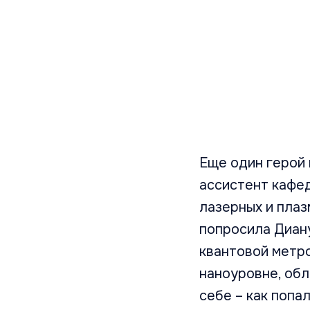
Еще один герой 
ассистент кафе
лазерных и пла
попросила Диану
квантовой метро
наноуровне, обл
себе – как попа