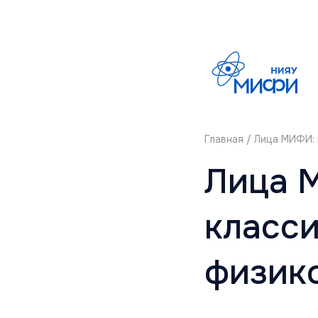
Главная
/ Лица МИФИ: 
Лица 
класси
физик