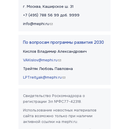
Контакты и правовая информац
г. Москва, Каширское ш. 31
+7 (495) 788 56 99 доб. 9999
info@mephi.ru
(link sends e-mail)
По вопросам программы развития 2030
Кислов Владимир Александрович
VAKislov@mephi.ru
(link sends e-mail)
Трейтяк Любовь Павловна
LPTreityak@mephi.ru
(link sends e-mail)
Свидетельство Роскомнадзора о
регистрации Эл №ФС77-42318.
Использование новостных материалов
сайта возможно только при наличии
активной ссылки на mephi.ru.