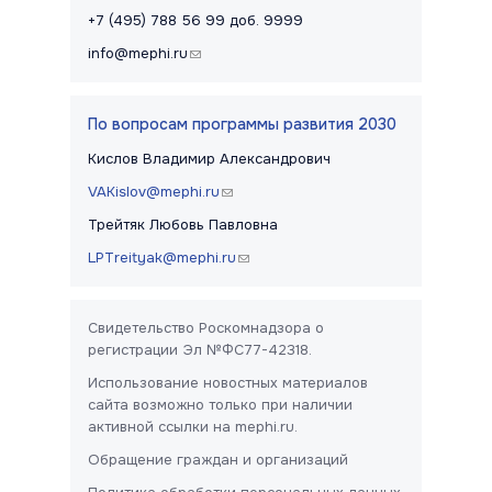
+7 (495) 788 56 99 доб. 9999
info@mephi.ru
(link sends e-mail)
По вопросам программы развития 2030
Кислов Владимир Александрович
VAKislov@mephi.ru
(link sends e-mail)
Трейтяк Любовь Павловна
LPTreityak@mephi.ru
(link sends e-mail)
Свидетельство Роскомнадзора о
регистрации Эл №ФС77-42318.
Использование новостных материалов
сайта возможно только при наличии
активной ссылки на mephi.ru.
Обращение граждан и организаций