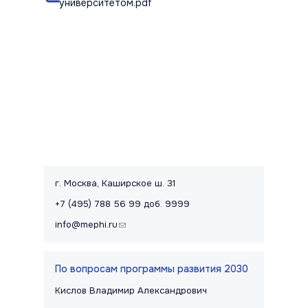
университетом.pdf
Контакты и правовая информац
г. Москва, Каширское ш. 31
+7 (495) 788 56 99 доб. 9999
info@mephi.ru
(link sends e-mail)
По вопросам программы развития 2030
Кислов Владимир Александрович